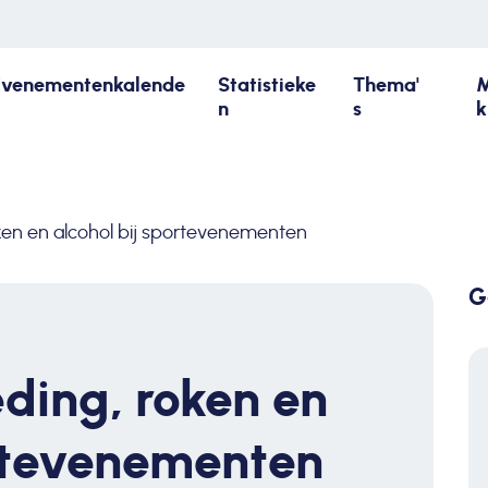
Evenementenkalende
Statistieke
Thema'
M
n
s
k
oken en alcohol bij sportevenementen
G
eding, roken en
ortevenementen