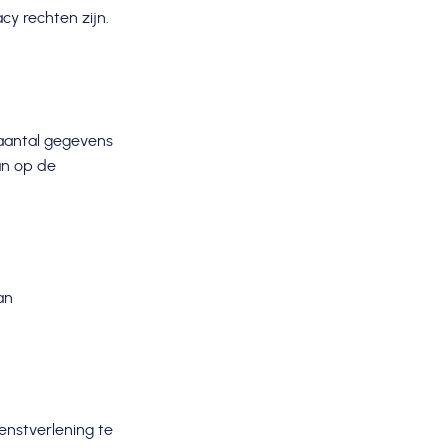
y rechten zijn.
aantal gegevens
an op de
an
enstverlening te