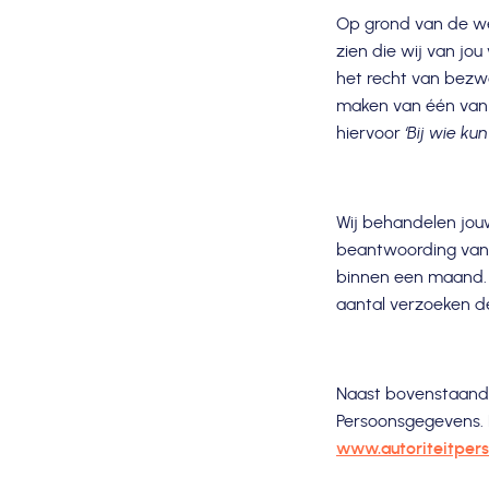
Op grond van de we
zien die wij van jo
het recht van bezwa
maken van één van 
hiervoor
‘Bij wie ku
Wij behandelen jou
beantwoording van 
binnen een maand. 
aantal verzoeken d
Naast bovenstaande r
Persoonsgegevens. 
www.autoriteitper