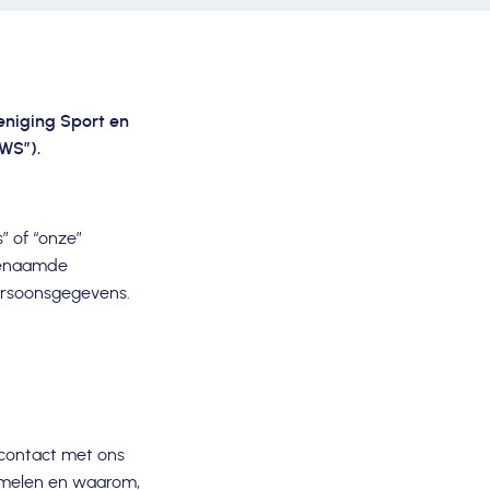
eniging Sport en
VWS”).
” of “onze”
ogenaamde
ersoonsgegevens.
 contact met ons
amelen en waarom,