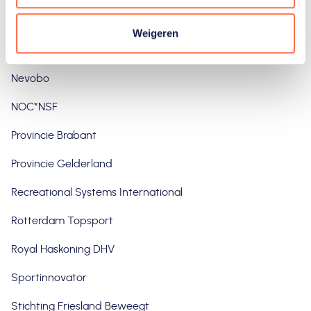
e
Mobian
Weigeren
More2Win
Nevobo
NOC*NSF
Provincie Brabant
Provincie Gelderland
Recreational Systems International
Rotterdam Topsport
Royal Haskoning DHV
Sportinnovator
Stichting Friesland Beweegt