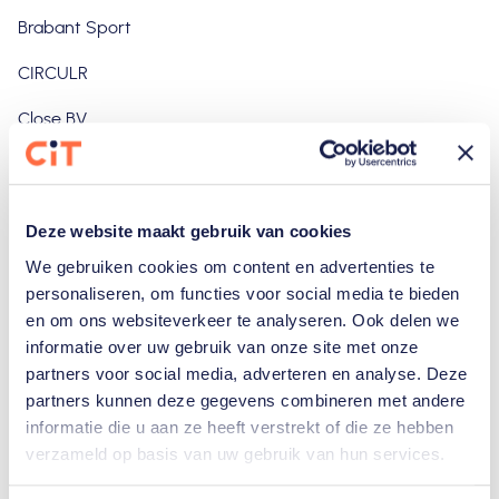
Brabant Sport
CIRCULR
Close BV
Copper8
Cycling 4 Climate
Deze website maakt gebruik van cookies
De Groene Lobby
We gebruiken cookies om content en advertenties te
personaliseren, om functies voor social media te bieden
Donar Groningen
en om ons websiteverkeer te analyseren. Ook delen we
informatie over uw gebruik van onze site met onze
Dopper
partners voor social media, adverteren en analyse. Deze
G5 Amsterdam
partners kunnen deze gegevens combineren met andere
informatie die u aan ze heeft verstrekt of die ze hebben
G5 Eindhoven
verzameld op basis van uw gebruik van hun services.
GP Adrie van der Poel